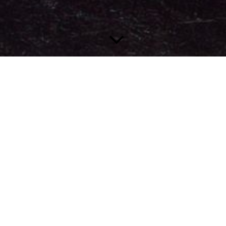
Musik verbindet.
Das ist der Leitspruch des Sächsischen Musikvereins e.V., der
sich der reichen sächsischen Musiktradition widmet und diese
in Forschung und Praxis fördert. Hervorgegangen aus dem
Dresdner Musikverein e. V. liegt ein Schwerpunkt des Vereines
in der Förderung von Konzerten, der individuellen
Musikausbildung, der Sensibilisierung der jungen Generation
für die Musik und die wissenschaftliche Erforschung der
sächsischen Musikgeschichte.
Die Gründungsmitglieder setzen sich aus Vertretern der
Bereiche Kunst, Kulturhistorie, Wirtschaft und Forschung
zusammen. Sie verstehen die Vereinsarbeit in enger Verbindung